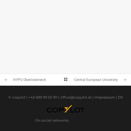
HYPO Oberösterreich
Central European University
© copylot | +43 699 119 55 911 | office@copylot.at |
Impressum
|
DS
On social networks