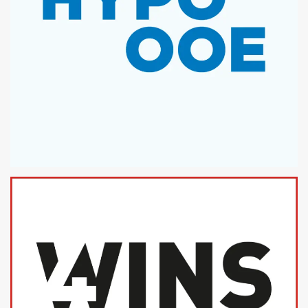
HYPO OBERÖSTERREICH
MICROSOFT OFFICE TEMPLATES