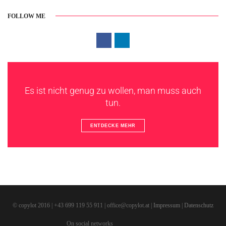
FOLLOW ME
Es ist nicht genug zu wollen, man muss auch
tun.
ENTDECKE MEHR
© copylot 2016 | +43 699 119 55 911 | office@copylot.at |
Impressum
|
Datenschutz
On social networks