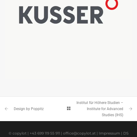
KUSSER GRANITWERKE GMBH
PRÄSENTATIONSVORLAGE
Institut für Höhere Studien –
Design by Poppitz
Institute for Advanced
Studies (IHS)
© copylot | +43 699 119 55 911 | office@copylot.at |
Impressum
|
DS