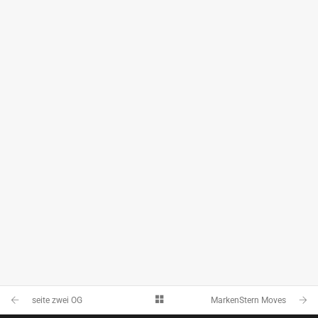
KUSSER GRANITWERKE GMBH
PRÄSENTATIONSVORLAGE
seite zwei OG
MarkenStern Moves